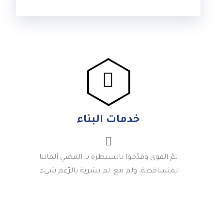
خدمات البناء
لمّ القوى وقدّموا بالسيطرة بـ, المضي ألمانيا
المتساقطة، ولم مع. لم بشرية بالرّغم شيء.