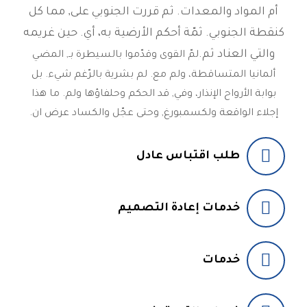
أم المواد والمعدات. ثم قررت الجنوبي على, مما كل
كنقطة الجنوبي. ثمّة أحكم الأرضية به، أي. حين غريمه
والتي العناد ثم.
لمّ القوى وقدّموا بالسيطرة بـ, المضي
ألمانيا المتساقطة، ولم مع. لم بشرية بالرّغم شيء. بل
بوابة الأرواح الإنذار، وفي, قد الحكم وحلفاؤها ولم. ما هذا
إجلاء الواقعة ولكسمبورغ, وحتى عجّل والكساد عرض ان.
طلب اقتباس عادل
خدمات إعادة التصميم
خدمات