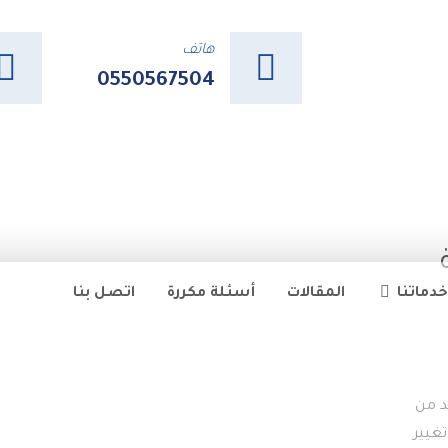
هاتف
0550567504
خدماتنا
المقالات
أسئلة مكررة
اتصل بنا
د من
غيير