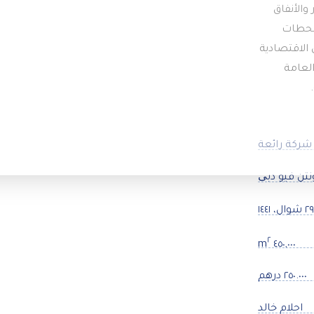
والأنفاق
ومحطات
الاقتصادية
العامة
شركة رائعة
نتن فيو دبی
٢
٤٥٠,٠٠٠ m
٢٥٠.٠٠٠ درهم
احلام خالد