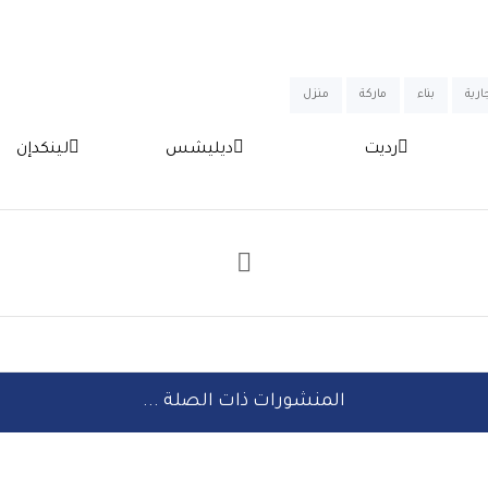
ارية
بناء
ماركة
منزل
رديت
ديليشس
لينكدإن
المنشورات ذات الصلة ...