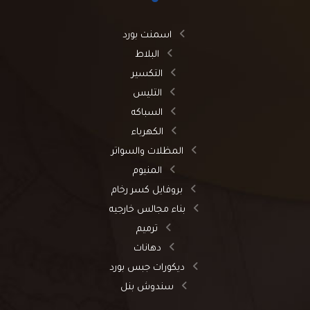
اسمنت بورد
البلاط
التكسير
التليس
السباكه
الكهرباء
المظلات والسواتر
المنيوم
بروفايل كسر رخام
بناء مجالس خارجيه
ترميم
دهانات
ديكورات جبس بورد
سندوش بنل