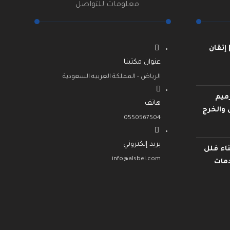
معلومات للتواصل
إتقان
عنوان مكتبنا
الرياض - المملكة العربيه السعودية
ميم
هاتف
 والخرج
0550567504
بريد إلكتروني
اء فلل
info@alsbei.com
دمات
عادلة