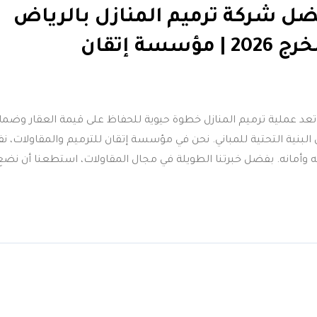
ل شركة ترميم المنازل بالرياض
20 | مؤسسة إتقان
؟ تعد عملية ترميم المنازل خطوة حيوية للحفاظ على قيمة العقار وضم
 البنية التحتية للمباني. نحن في مؤسسة إتقان للترميم والمقاولات، نف