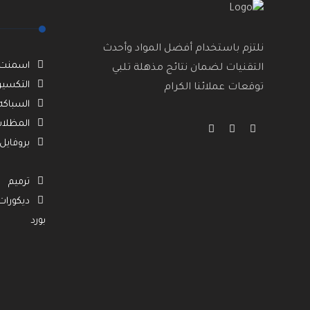
نلتزم باستخدام أفضل المواد وأحدث
اسمنت ب
التقنيات لضمان نتائج مذهلة تلبي
التكسير
توقعات عملائنا الكرام
السباكه
المظلات
بروفايل
ترميم
ديكورا
بورد