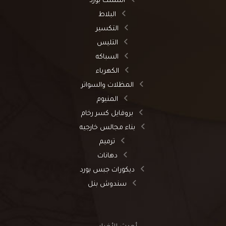
اسمنت بورد
البلاط
التكسير
التليس
السباكه
الكهرباء
المظلات والسواتر
المنيوم
بروفايل كسر رخام
بناء مجالس خارجيه
ترميم
دهانات
ديكورات جبس بورد
سندوش بنل