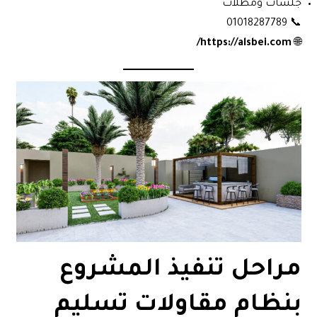
جلسات ومظلات
📞 01018287789
https://alsbei.com/
🌐
مراحل تنفيذ المشروع
بنظام مقاولات تسليم