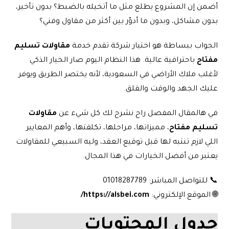
أضمن إن المشروع يطلع مثل ما أتخيله بالضبط؟ بدون تأخير،
بدون مشاكل، وبدون ما أدوّر بين أكثر من مقاول وفني؟
الجواب ببساطة هو اختيار شركة تقدم خدمة
مقاولات تسليم
مفتاح
باحترافية عالية. هذا النظام اليوم صار الخيار الذكي
لأغلب ملاك الأراضي في السعودية، لأنه يختصر الطريق ويوفر
عليك الجهد والوقت والقلق.
في هالمقال المفصل راح نشرح لك كل شيء عن
مقاولات
تسليم مفتاح
، مميزاتها، مراحلها، تكلفتها، وأهم المعايير
اللي لازم تنتبه لها قبل توقيع العقد، وليه السبيعي للمقاولات
يعتبر من أفضل الخيارات في هذا المجال.
📞 للتواصل المباشر: 01018287789
🌐 الموقع الإلكتروني:
https://alsbei.com/
جدول المحتويات