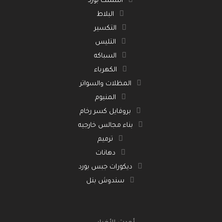
اسمنت بورد
البلاط
التكسير
التليس
السباكه
الكهرباء
المظلات والسواتر
المنيوم
بروفايل كسر رخام
بناء مجالس خارجيه
ترميم
دهانات
ديكورات جبس بورد
سندوش بنل