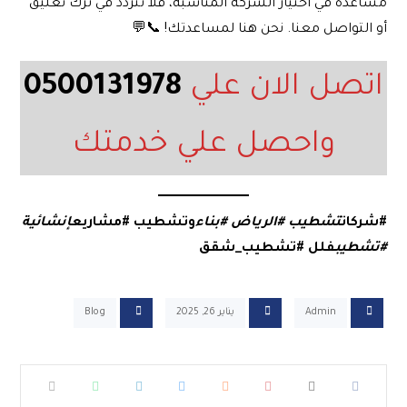
مساعدة في اختيار الشركة المناسبة، فلا تتردد في ترك تعليق
أو التواصل معنا. نحن هنا لمساعدتك! 📞💬
اتصل الان علي
0500131978
واحصل علي خدمتك
#شركات
تشطيب
#الرياض
#بناء
وتشطيب
#مشاريع
إنشائية
#تشطيب
فلل
#تشطيب_شقق
Admin
يناير 26, 2025
Blog