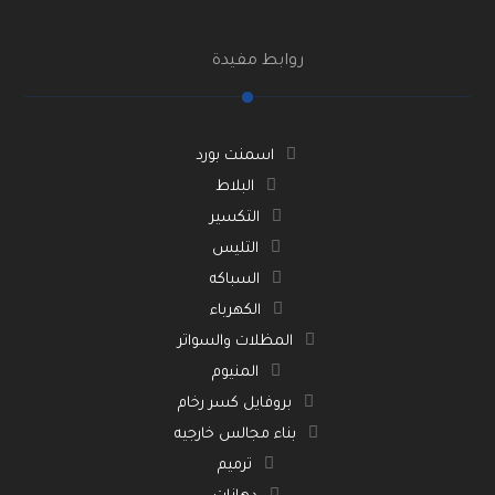
روابط مفيدة
اسمنت بورد
البلاط
التكسير
التليس
السباكه
الكهرباء
المظلات والسواتر
المنيوم
بروفايل كسر رخام
بناء مجالس خارجيه
ترميم